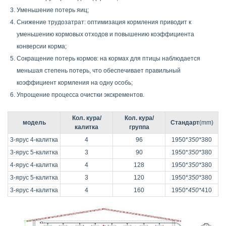
Уменьшение потерь яиц;
Снижение трудозатрат: оптимизация кормления приводит к
уменьшению кормовых отходов и повышению коэффициента
конверсии корма;
Сокращение потерь кормов: на кормах для птицы наблюдается
меньшая степень потерь, что обеспечивает правильный
коэффициент кормления на одну особь;
Упрощение процесса очистки экскрементов.
Кол. кура/
Кол. кура/
модель
Стандарт
(mm)
калитка
группа
3-ярус 4-калитка
4
96
1950*
350*
380
3-ярус 5-калитка
3
90
1950*
350*
380
4-ярус 4-калитка
4
128
1950*
350*
380
3-ярус 5-калитка
3
120
1950*
350*
380
3-ярус 4-калитка
4
160
1950*
450*
410