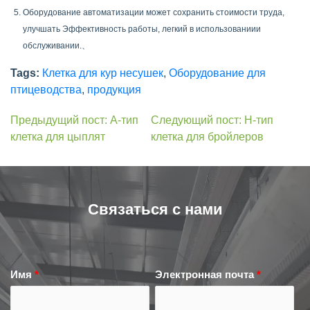
Оборудование автоматизации может сохранить стоимости труда,
улучшать Эффективность работы, легкий в использованиии
обслуживании.、
Tags:
Клетка для кур несушек
,
Оборудование для
птицеводства
,
продукция
Предыдущий пост: A-тип
Следующий пост: Н-тип
клетка для цыплят
клетка для бройлеров
Связаться с нами
Имя
*
Электронная почта
*