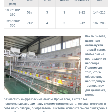
(mm)
1950*500*
53кг
3
3
8-12
144~216
350
1950*500*
71кг
4
3
8-12
192~288
350
Как вы знаете,
цыплятам
очень нужен
теплый домик,
чтобы они не
пострадали от
непогоды.
Поэтому для
того, чтобы
обеспечить
необходимую
температуру
для цыпленка,
можно
разместить инфракрасные лампы. Кроме того, я хотел бы
порекомендовать вам нашу систему микроклимата, которая включает в
себя вентиляторы, обогреватели, системы испарительного охлаждения